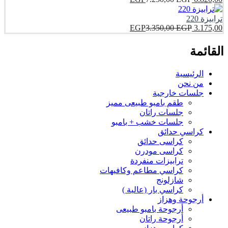
ترابيزة 220
EGP
3.350,00
EGP
3.175,00
القائمة
الرئيسية
من نحن
جلسات خارجية
طقم بامبو طبيعى مميز
جلسات راتان
جلسات خشب + بامبو
كراسي حدائق
كراسى حدائق
كراسى مودرن
ترابيزات منفردة
كراسي مطاعم وكافيهات
شازلونج
كراسي بار (عالية )
أرجوحة وهزاز
أرجوحة بامبو طبيعى
أرجوحة راتان