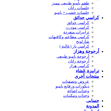
طقم بامبو طبيعى مميز
جلسات راتان
جلسات خشب + بامبو
كراسي حدائق
كراسى حدائق
كراسى مودرن
ترابيزات منفردة
كراسي مطاعم وكافيهات
شازلونج
كراسي بار (عالية )
أرجوحة وهزاز
أرجوحة بامبو طبيعى
أرجوحة راتان
كراسى هزاز
ترابيزة عَشاء
منتجات أخرى
عروض وتصفيات
ديكورات ورفايع بامبو
وحدات إضاءة
وحدات ومكتبات
حسابى
المدونة