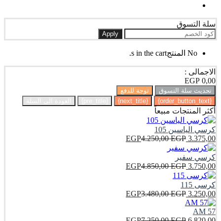
سلة التسوق
Apply
No المنتجs in the cart.
الاجمالى :
EGP
0,00
تحديث سلة التسوق
توجة للدفع
{order_button_text}
{next_title}
{pre_title}
العودة الى السلة
أكثر المنتجات مبيعاً
كرسي الياسين 105
EGP
4.250,00
EGP
3.375,00
كرسي سفير
EGP
4.850,00
EGP
3.750,00
كرسى 115
EGP
3.480,00
EGP
3.250,00
AM 57
EGP
7.250,00
EGP
6.820,00