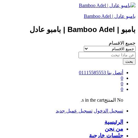
بامبو عادل | Bamboo Adel
بامبو | Bamboo Adel | بامبو عادل
جميع الاقسام
بحث
أتصل بنا
01115585553
0
0
0
No المنتجs in the cart.
تسجيل الدخول
تسجيل عميل جديد
الرئيسية
من نحن
جلسات خارجية