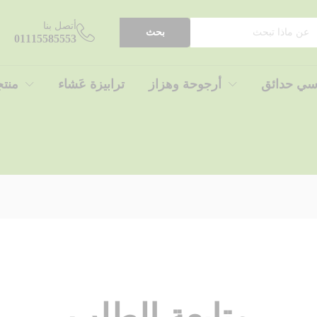
أتصل بنا
بحث
01115585553
سي حدائق
أرجوحة وهزاز
ترابيزة عَشاء
منت
متابعة الطلب