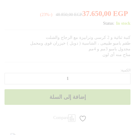
37.650,00
EGP
(-23%)
48.850,00
EGP
Status:
In stock
كنبة ثنائية و 2 كرسى وترابيزة مع الزجاج والشلت
طقم بامبو طبيعى ، الشاسية ( دوبل ) خيزران قوى ومحمل
مجدول بامبو 3مم و 4مم
متاح منه أى لون
الكمية:
بداية
الكمية
إضافة إلى السلة
Compare