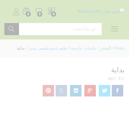
0
0
0
بحث
Home
/
المتجر
/
جلسات خارجية
/
طقم بامبو طبيعى مميز
/
بداية
بداية
SKU:
T27