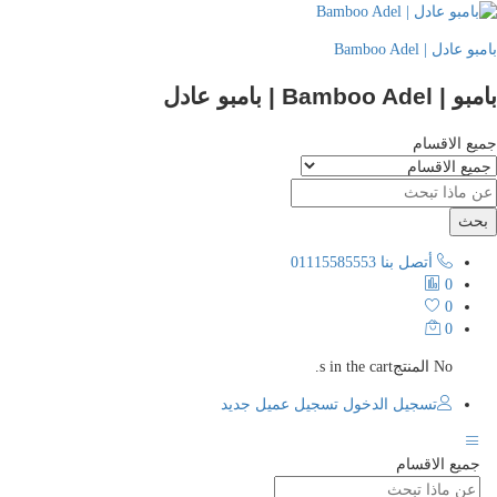
عادل | Bamboo Adel
Bamboo Ade | بامبو عادل
ع الاقسام
حث
أتصل بنا
01115585553
0
0
0
No المنتجs in the cart.
تسجيل الدخول
تسجيل عميل جديد
جميع الاقسام