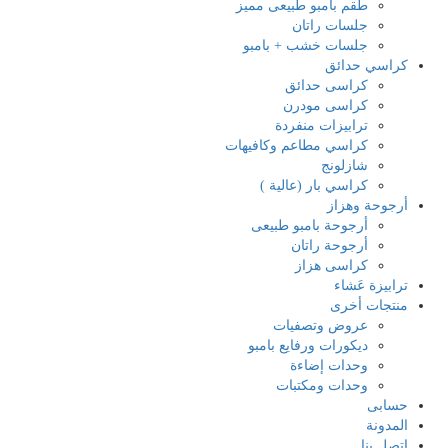
طقم بامبو طبيعى مميز
جلسات راتان
جلسات خشب + بامبو
كراسي حدائق
كراسى حدائق
كراسى مودرن
ترابيزات منفردة
كراسي مطاعم وكافيهات
شازلونج
كراسي بار (عالية )
أرجوحة وهزاز
أرجوحة بامبو طبيعى
أرجوحة راتان
كراسى هزاز
ترابيزة عَشاء
منتجات أخرى
عروض وتصفيات
ديكورات ورفايع بامبو
وحدات إضاءة
وحدات ومكتبات
حسابى
المدونة
اتصل بنا