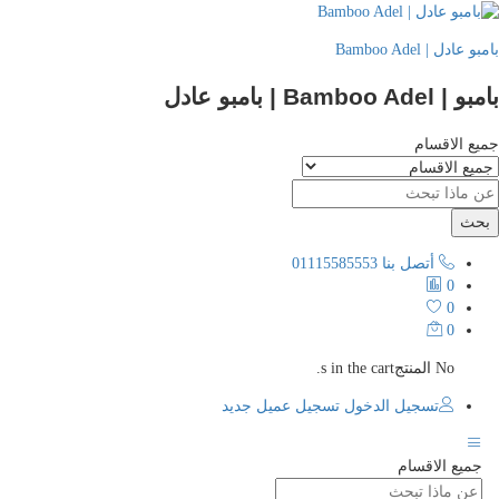
عادل | Bamboo Adel
Bamboo Ade | بامبو عادل
ع الاقسام
حث
أتصل بنا
01115585553
0
0
0
No المنتجs in the cart.
تسجيل الدخول
تسجيل عميل جديد
جميع الاقسام