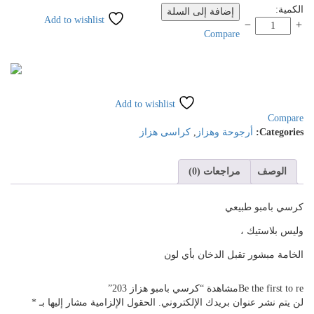
رسي
الكمية:
إضافة إلى السلة
Add to wishlist
امبو
Compare
زاز
20
لكمية
Add to wishlist
Compare
Categories:
أرجوحة وهزاز
,
كراسى هزاز
الوصف
مراجعات (0)
كرسي بامبو طبيعي
وليس بلاستيك ،
الخامة مبشور تقبل الدخان بأي لون
Be the first to reمشاهدة “كرسي بامبو هزاز 203”
لن يتم نشر عنوان بريدك الإلكتروني.
الحقول الإلزامية مشار إليها بـ
*