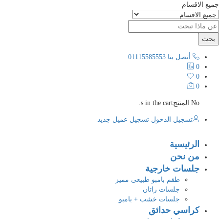
جميع الاقسام
بحث
أتصل بنا
01115585553
0
0
0
No المنتجs in the cart.
تسجيل الدخول
تسجيل عميل جديد
الرئيسية
من نحن
جلسات خارجية
طقم بامبو طبيعى مميز
جلسات راتان
جلسات خشب + بامبو
كراسي حدائق