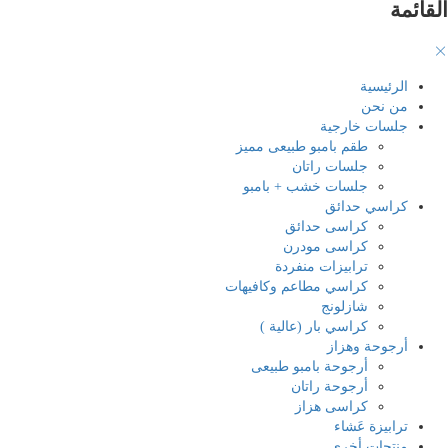
القائمة
الرئيسية
من نحن
جلسات خارجية
طقم بامبو طبيعى مميز
جلسات راتان
جلسات خشب + بامبو
كراسي حدائق
كراسى حدائق
كراسى مودرن
ترابيزات منفردة
كراسي مطاعم وكافيهات
شازلونج
كراسي بار (عالية )
أرجوحة وهزاز
أرجوحة بامبو طبيعى
أرجوحة راتان
كراسى هزاز
ترابيزة عَشاء
منتجات أخرى