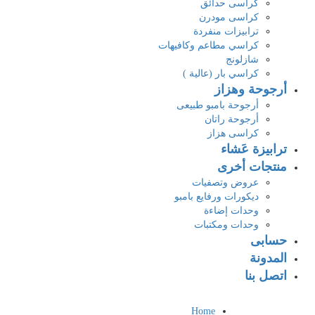
كراسى حدائق
كراسى مودرن
ترابيزات منفردة
كراسي مطاعم وكافيهات
شازلونج
كراسي بار (عالية )
أرجوحة وهزاز
أرجوحة بامبو طبيعى
أرجوحة راتان
كراسى هزاز
ترابيزة عَشاء
منتجات أخرى
عروض وتصفيات
ديكورات ورفايع بامبو
وحدات إضاءة
وحدات ومكتبات
حسابى
المدونة
اتصل بنا
Home