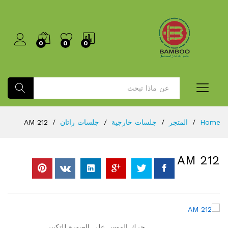
0
0
0
بحث
Home
/
المتجر
/
جلسات خارجية
/
جلسات راتان
/
AM 212
AM 212
حرك الموس على الصورة للتكبير