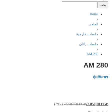
بحث
Home
/
المتجر
/
جلسات خارجية
/
جلسات راتان
/
AM 280
AM 280
(-3%)
23.500,00
EGP
22.850,00
EGP