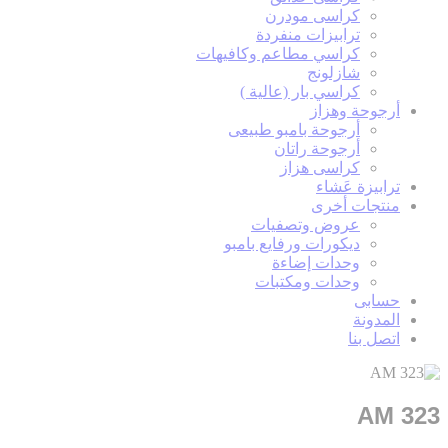
كراسى مودرن
ترابيزات منفردة
كراسي مطاعم وكافيهات
شازلونج
كراسي بار (عالية )
أرجوحة وهزاز
أرجوحة بامبو طبيعى
أرجوحة راتان
كراسى هزاز
ترابيزة عَشاء
منتجات أخرى
عروض وتصفيات
ديكورات ورفايع بامبو
وحدات إضاءة
وحدات ومكتبات
حسابى
المدونة
اتصل بنا
AM 323