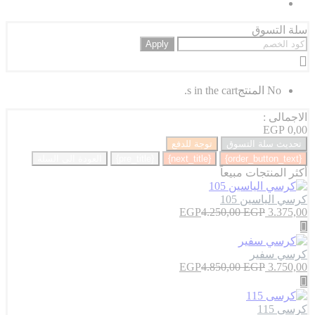
سلة التسوق
Apply
No المنتجs in the cart.
الاجمالى :
EGP
0,00
تحديث سلة التسوق
توجة للدفع
{order_button_text}
{next_title}
{pre_title}
العودة الى السلة
أكثر المنتجات مبيعاً
كرسي الياسين 105
EGP
4.250,00
EGP
3.375,00
كرسي سفير
EGP
4.850,00
EGP
3.750,00
كرسى 115