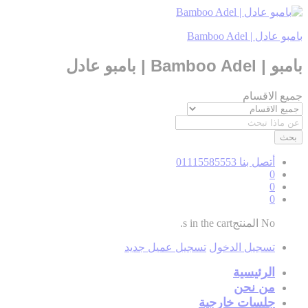
بامبو عادل | Bamboo Adel
بامبو | Bamboo Adel | بامبو عادل
جميع الاقسام
بحث
أتصل بنا
01115585553
0
0
0
No المنتجs in the cart.
تسجيل الدخول
تسجيل عميل جديد
الرئيسية
من نحن
جلسات خارجية