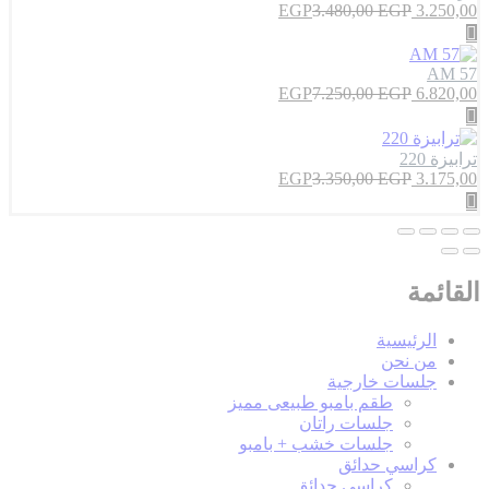
EGP
3.480,00
EGP
3.250,00
AM 57
EGP
7.250,00
EGP
6.820,00
ترابيزة 220
EGP
3.350,00
EGP
3.175,00
القائمة
الرئيسية
من نحن
جلسات خارجية
طقم بامبو طبيعى مميز
جلسات راتان
جلسات خشب + بامبو
كراسي حدائق
كراسى حدائق