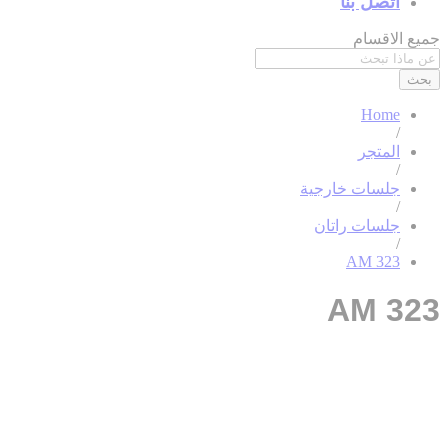
اتصل بنا
جميع الاقسام
بحث
Home
/
المتجر
/
جلسات خارجية
/
جلسات راتان
/
AM 323
AM 323