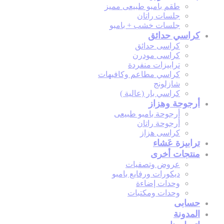
طقم بامبو طبيعى مميز
جلسات راتان
جلسات خشب + بامبو
كراسي حدائق
كراسى حدائق
كراسى مودرن
ترابيزات منفردة
كراسي مطاعم وكافيهات
شازلونج
كراسي بار (عالية )
أرجوحة وهزاز
أرجوحة بامبو طبيعى
أرجوحة راتان
كراسى هزاز
ترابيزة عَشاء
منتجات أخرى
عروض وتصفيات
ديكورات ورفايع بامبو
وحدات إضاءة
وحدات ومكتبات
حسابى
المدونة